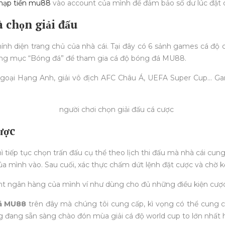
nạp tiền mu88
vào account của mình để đảm bảo số dư lúc đặt 
à chọn giải đấu
h diện trang chủ của nhà cái. Tại đây có 6 sảnh games cá độ c
ạng mục “Bóng đá” để tham gia cá độ bóng đá MU88.
goại Hạng Anh, giải vô địch AFC Châu Á, UEFA Super Cup… Ga
ược
tiếp tục chọn trấn đấu cụ thể theo lịch thi đấu mà nhà cái cung
ủa mình vào. Sau cuối, xác thực chấm dứt lệnh đặt cược và chờ k
unt ngân hàng của mình ví như dùng cho đủ những điều kiện cượ
á MU88
trên đây mà chúng tôi cung cấp, kì vọng có thể cung c
đang sẵn sàng chào đón mùa giải cá độ world cup to lớn nhất h