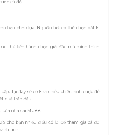
cược cá độ.
ho bạn chọn lựa. Người chơi có thể chọn bất kì
me thủ tiến hành chọn giải đấu mà mình thích
 cấp. Tại đây sẽ có khá nhiều chiếc hình cược để
ết quả trận đấu.
c của nhà cái MU88.
ấp cho bạn nhiều điều có lợi để tham gia cá độ
ành tinh.