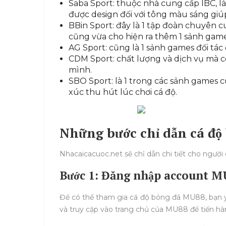
Saba Sport: thuộc nhà cung cấp IBC, là
được design đối với tông màu sáng giú
BBin Sport: đây là 1 tập đoàn chuyên 
cũng vừa cho hiện ra thêm 1 sảnh games
AG Sport: cũng là 1 sảnh games đối tá
CDM Sport: chất lượng và dịch vụ mà 
mình.
SBO Sport: là 1 trong các sảnh games 
xúc thu hút lúc chơi cá độ.
Những bước chỉ dẫn cá đ
Nhacaicacuoc.net sẽ chỉ dẫn chi tiết cho ngườ
Bước 1: Đăng nhập account 
Để có thể tham gia cá độ bóng đá MU88, bạn
và truy cập vào trang chủ của MU88 để tiến h