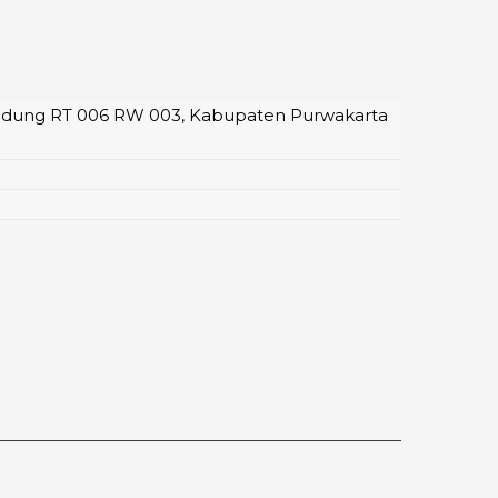
ung RT 006 RW 003, Kabupaten Purwakarta