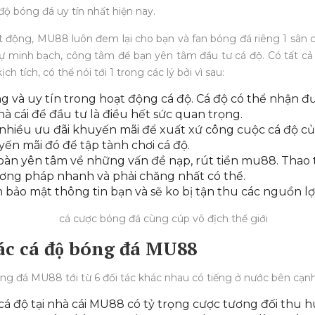
ộ bóng đá uy tín nhất hiện nay.
t động, MU88 luôn đem lại cho bạn và fan bóng đá riêng 1 sân c
 minh bạch, công tâm để bạn yên tâm đầu tư cá độ. Có tất cả l
tích, có thể nói tới 1 trong các lý bởi vì sau:
g và uy tín trong hoạt động cá độ. Cá độ có thể nhận đ
à cái để đầu tư là điều hết sức quan trọng.
 nhiều ưu đãi khuyến mãi để xuất xứ công cuộc cá độ c
yến mãi đó để tập tành chơi cá độ.
toàn yên tâm về những vấn đề nạp, rút tiền mu88. Thao
hương pháp nhanh và phải chăng nhất có thể.
ảo mật thông tin bạn và sẽ ko bị tận thu các nguồn lợi
tác cá độ bóng đá MU88
óng đá MU88 tới từ 6 đối tác khác nhau có tiếng ở nước bên cạnh
cá độ tại nhà cái MU88 có tỷ trọng cược tương đối thu h