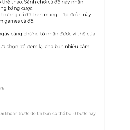
ộ thể thao. Sảnh chơi cá độ này nhận
ọng bảng cược.
ị trường cá độ trên mạng. Tập đoàn này
ệm games cá độ.
ngày càng chứng tỏ nhận được vị thế của
lựa chọn để đem lại cho bạn nhiều cảm
ới:
tài khoản trước đó thì bạn có thể bỏ lỡ bước này