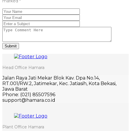
marked
*
Submit
Head Office Hamara
Jalan Raya Jati Mekar Blok Kav. Dpa No.14,
RT.001/RW.2, Jatimekar, Kec. Jatiasih, Kota Bekasi,
Jawa Barat
Phone: (021) 85507596
support@hamara.co.id
Plant Office Hamara