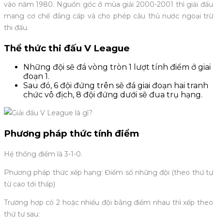
vào năm 1980. Nguồn gốc ở mùa giải 2000-2001 thì giải đấu
mang cơ chế đẳng cấp và cho phép cầu thủ nước ngoại trừ
thi đấu.
Thể thức thi đấu V League
Những đội sẽ đá vòng tròn 1 lượt tính điểm ở giai
đoạn 1.
Sau đó, 6 đội đứng trên sẽ đá giai đoạn hai tranh
chức vô địch, 8 đội đứng dưới sẽ đua trụ hạng.
Phương pháp thức tính điểm
Hệ thống điểm là 3-1-0.
Phương pháp thức xếp hạng: Điểm số những đội (theo thứ tự
từ cao tới thấp)
Trường hợp có 2 hoặc nhiều đội bằng điểm nhau thì xếp theo
thứ tự sau: