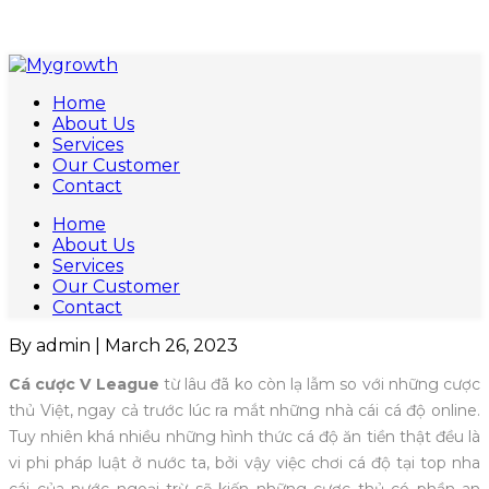
Home
About Us
Services
Our Customer
Contact
Home
About Us
Services
Our Customer
Contact
By admin | March 26, 2023
Cá cược V League
từ lâu đã ko còn lạ lẫm so với những cược
thủ Việt, ngay cả trước lúc ra mắt những nhà cái cá độ online.
Tuy nhiên khá nhiều những hình thức cá độ ăn tiền thật đều là
vi phi pháp luật ở nước ta, bởi vậy việc chơi cá độ tại top nha