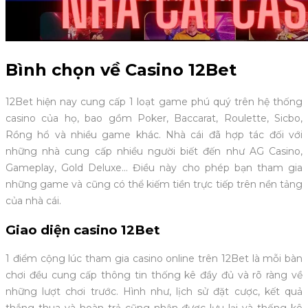
Bình chọn về Casino 12Bet
12Bet hiện nay cung cấp 1 loạt game phú quý trên hệ thống
casino của họ, bao gồm Poker, Baccarat, Roulette, Sicbo,
Rồng hổ và nhiều game khác. Nhà cái đã hợp tác đối với
những nhà cung cấp nhiều người biết đến như AG Casino,
Gameplay, Gold Deluxe… Điều này cho phép bạn tham gia
những game và cũng có thể kiếm tiền trực tiếp trên nền tảng
của nhà cái.
Giao diện casino 12Bet
1 điểm cộng lúc tham gia casino online trên 12Bet là mỗi bàn
chơi đều cung cấp thông tin thống kê đầy đủ và rõ ràng về
những lượt chơi trước. Hình như, lịch sử đặt cược, kết quả