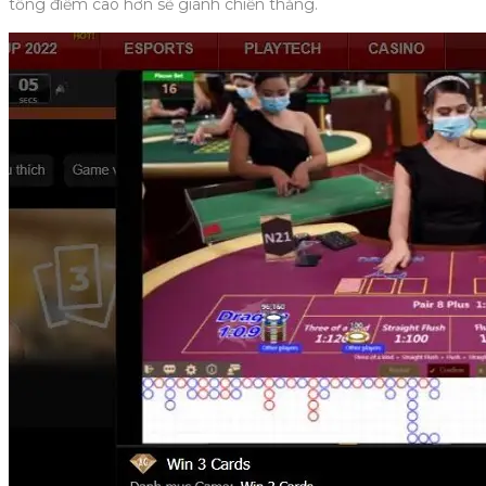
tổng điểm cao hơn sẽ giành chiến thắng.