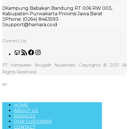
Kampung Babakan Bandung RT 006 RW 003,
Kabupaten Purwakarta Provinsi Jawa Barat
Phone: (0264) 8463593
support@hamara.co.id
Connect Us:
Mail
RSS
Facebook
Instagram
Feed
PT Hamparan Anugrah Nusantara. Copyrights © 2021 All
Rights Reserved.
MENU
HOME
ABOUT US
SERVICES
OUR CUSTOMER
CONTACT