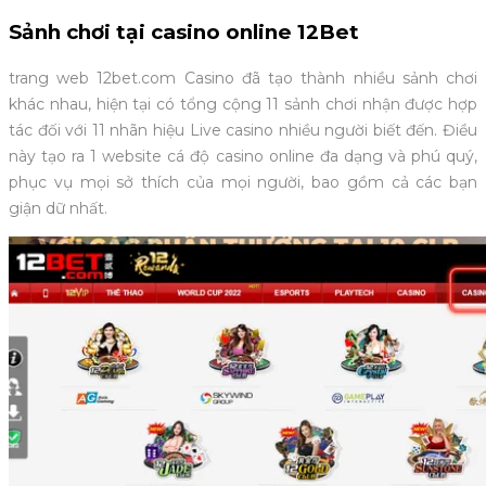
Sảnh chơi tại casino online 12Bet
trang web 12bet.com Casino đã tạo thành nhiều sảnh chơi
khác nhau, hiện tại có tổng cộng 11 sảnh chơi nhận được hợp
tác đối với 11 nhãn hiệu Live casino nhiều người biết đến. Điều
này tạo ra 1 website cá độ casino online đa dạng và phú quý,
phục vụ mọi sở thích của mọi người, bao gồm cả các bạn
giận dữ nhất.