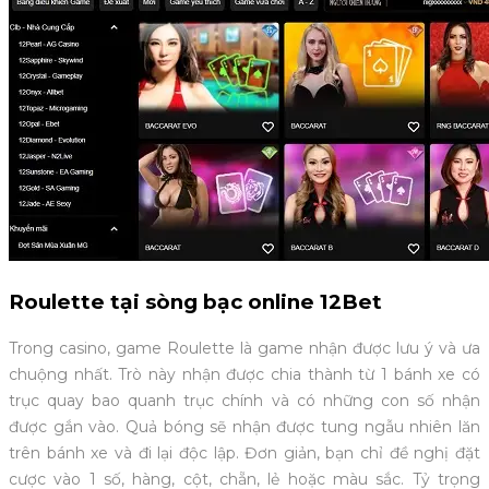
Roulette tại sòng bạc online 12Bet
Trong casino, game Roulette là game nhận được lưu ý và ưa
chuộng nhất. Trò này nhận được chia thành từ 1 bánh xe có
trục quay bao quanh trục chính và có những con số nhận
được gắn vào. Quả bóng sẽ nhận được tung ngẫu nhiên lăn
trên bánh xe và đi lại độc lập. Đơn giản, bạn chỉ đề nghị đặt
cược vào 1 số, hàng, cột, chẵn, lẻ hoặc màu sắc. Tỷ trọng