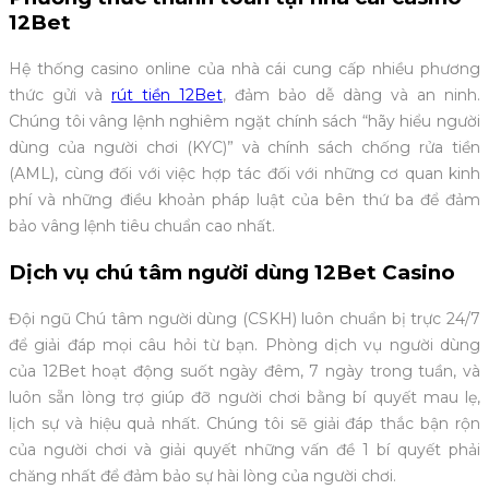
12Bet
Hệ thống casino online của nhà cái cung cấp nhiều phương
thức gửi và
rút tiền 12Bet
, đảm bảo dễ dàng và an ninh.
Chúng tôi vâng lệnh nghiêm ngặt chính sách “hãy hiểu người
dùng của người chơi (KYC)” và chính sách chống rửa tiền
(AML), cùng đối với việc hợp tác đối với những cơ quan kinh
phí và những điều khoản pháp luật của bên thứ ba để đảm
bảo vâng lệnh tiêu chuẩn cao nhất.
Dịch vụ chú tâm người dùng 12Bet Casino
Đội ngũ Chú tâm người dùng (CSKH) luôn chuẩn bị trực 24/7
để giải đáp mọi câu hỏi từ bạn. Phòng dịch vụ người dùng
của 12Bet hoạt động suốt ngày đêm, 7 ngày trong tuần, và
luôn sẵn lòng trợ giúp đỡ người chơi bằng bí quyết mau lẹ,
lịch sự và hiệu quả nhất. Chúng tôi sẽ giải đáp thắc bận rộn
của người chơi và giải quyết những vấn đề 1 bí quyết phải
chăng nhất để đảm bảo sự hài lòng của người chơi.