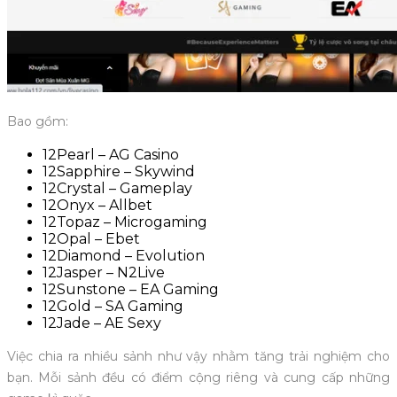
Bao gồm:
12Pearl – AG Casino
12Sapphire – Skywind
12Crystal – Gameplay
12Onyx – Allbet
12Topaz – Microgaming
12Opal – Ebet
12Diamond – Evolution
12Jasper – N2Live
12Sunstone – EA Gaming
12Gold – SA Gaming
12Jade – AE Sexy
Việc chia ra nhiều sảnh như vậy nhằm tăng trải nghiệm cho
bạn. Mỗi sảnh đều có điểm cộng riêng và cung cấp những