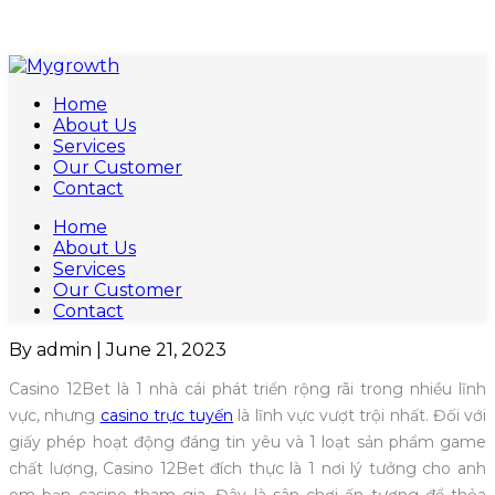
Home
About Us
Services
Our Customer
Contact
Home
About Us
Services
Our Customer
Contact
By admin | June 21, 2023
Casino 12Bet là 1 nhà cái phát triển rộng rãi trong nhiều lĩnh
vực, nhưng
casino trực tuyến
là lĩnh vực vượt trội nhất. Đối với
giấy phép hoạt động đáng tin yêu và 1 loạt sản phẩm game
chất lượng, Casino 12Bet đích thực là 1 nơi lý tưởng cho anh