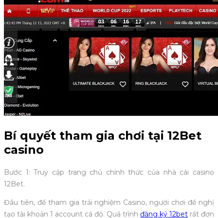
Bí quyết tham gia chơi tại 12Bet
casino
Bước 1: Truy cập trang chủ chính thức của nhà cái casino
12Bet.
Đầu tiên, để tham gia trải nghiệm Casino, người chơi đề nghị
tạo tài khoản 1 account cá độ. Quá trình
đăng ký 12bet
rất đơn