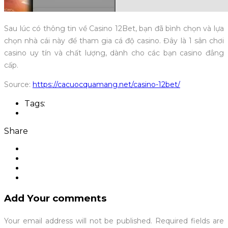
Sau lúc có thông tin về Casino 12Bet, bạn đã bình chọn và lựa
chọn nhà cái này để tham gia cá độ casino. Đây là 1 sân chơi
casino uy tín và chất lượng, dành cho các bạn casino đẳng
cấp.
Source:
https://cacuocquamang.net/casino-12bet/
Tags:
Share
Add Your comments
Your email address will not be published. Required fields are