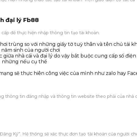
h đại lý Fb88
cấp để thực hiện nhập thông tin tạo tài khoản.
hơi trùng so với những giấy tờ tuỳ thân và tên chủ tải 
năm sinh của người chơi
lạc giữa nhà cái và đại lý do vậy bắt buộc cung cấp số đi
ong những nếu cụ thể
mạng sẽ thực hiên công việc của mình như zalo hay Fa
ng thông tin đăng nhập và thông tin website theo phải của nhà c
ng Ký”. Hệ thống sẽ xác thực đơn tạo tài khoản của người chơi