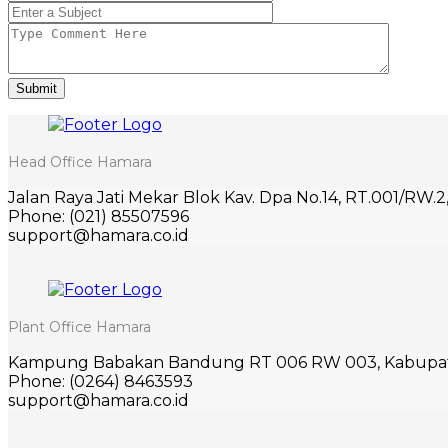
Submit
Head Office Hamara
Jalan Raya Jati Mekar Blok Kav. Dpa No.14, RT.001/RW.2, 
Phone: (021) 85507596
support@hamara.co.id
Plant Office Hamara
Kampung Babakan Bandung RT 006 RW 003, Kabupaten
Phone: (0264) 8463593
support@hamara.co.id