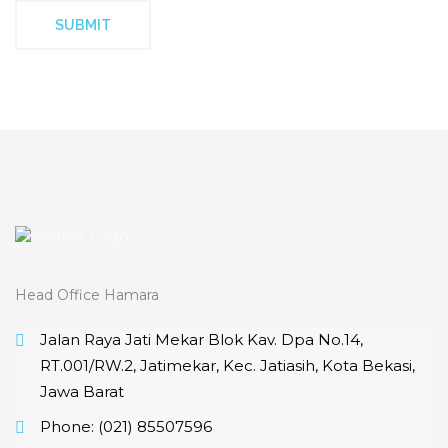
SUBMIT
Head Office Hamara
Jalan Raya Jati Mekar Blok Kav. Dpa No.14,
RT.001/RW.2, Jatimekar, Kec. Jatiasih, Kota Bekasi,
Jawa Barat
Phone: (021) 85507596