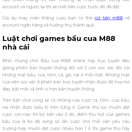
account và ngược lại thì sẽ mất tiền cược trước đó đã đặt.
Giả dụ may mắn thắng cược bạn có thể
rút tiền m88
về
account ngân hàng và hưởng thụ thành quả.
Luật chơi games bầu cua M88
nhà cái
Nhìn chung chơi Bầu cua M88 online hay trực tuyến đều
giống phiên bản truyền thống đối với 3 con xúc xắc đối với
những mặt bầu, cua, tôm, cá, gà, nai ở mỗi mặt. Những mặt
của viên xúc xắc ở phiên bản trực tuyến nhận được đồ hoạ hơi
đẹp, bắt mắt và tinh vi hơn bản truyền thống.
Trên bàn chơi cũng sẽ có những cửa cược cá, tôm, cua, bầu,
nai nhận được biểu lộ trên từng ô. Game thủ lúc muốn đặt
cược con nào thì bỏ tiền vào ô đó, điểm thu hút của games
bầu cua là ko đã xong số lần cược cho mỗi ván yêu cầu
trường hợp muốn đặt cược nhiều hơn 1 ô thì game thủ hãy