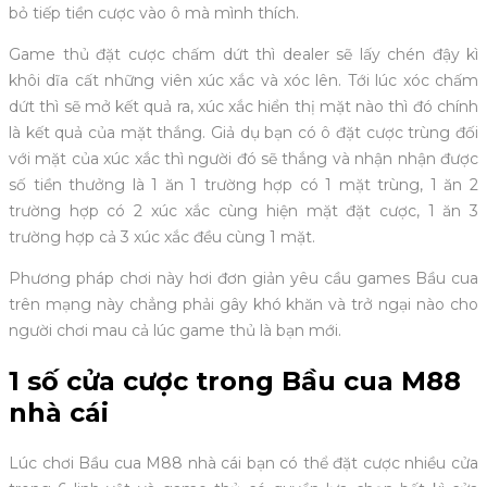
bỏ tiếp tiền cược vào ô mà mình thích.
Game thủ đặt cược chấm dứt thì dealer sẽ lấy chén đậy kì
khôi dĩa cất những viên xúc xắc và xóc lên. Tới lúc xóc chấm
dứt thì sẽ mở kết quả ra, xúc xắc hiển thị mặt nào thì đó chính
là kết quả của mặt thắng. Giả dụ bạn có ô đặt cược trùng đối
với mặt của xúc xắc thì người đó sẽ thắng và nhận nhận được
số tiền thưởng là 1 ăn 1 trường hợp có 1 mặt trùng, 1 ăn 2
trường hợp có 2 xúc xắc cùng hiện mặt đặt cược, 1 ăn 3
trường hợp cả 3 xúc xắc đều cùng 1 mặt.
Phương pháp chơi này hơi đơn giản yêu cầu games Bầu cua
trên mạng này chẳng phải gây khó khăn và trở ngại nào cho
người chơi mau cả lúc game thủ là bạn mới.
1 số cửa cược trong Bầu cua M88
nhà cái
Lúc chơi Bầu cua M88 nhà cái bạn có thể đặt cược nhiều cửa