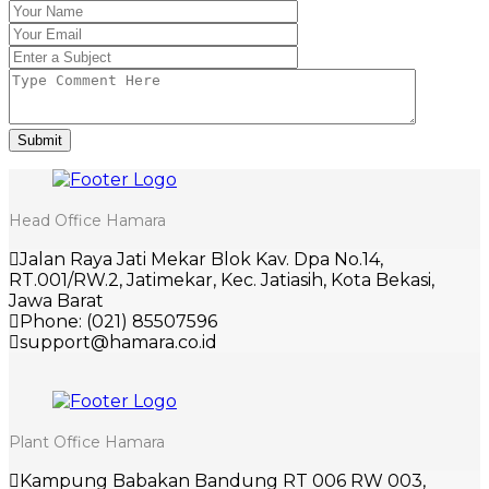
Submit
Head Office Hamara
Jalan Raya Jati Mekar Blok Kav. Dpa No.14,
RT.001/RW.2, Jatimekar, Kec. Jatiasih, Kota Bekasi,
Jawa Barat
Phone: (021) 85507596
support@hamara.co.id
Plant Office Hamara
Kampung Babakan Bandung RT 006 RW 003,