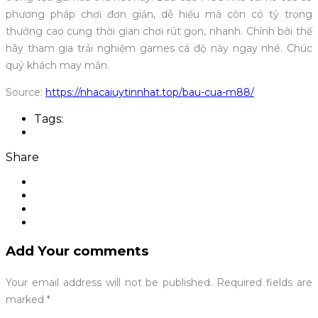
phương pháp chơi đơn giản, dễ hiểu mà còn có tỷ trọng
thưởng cao cung thời gian chơi rút gọn, nhanh. Chính bởi thế
hãy tham gia trải nghiệm games cá độ này ngay nhé. Chúc
quý khách may mắn.
Source:
https://nhacaiuytinnhat.top/bau-cua-m88/
Tags:
Share
Add Your comments
Your email address will not be published. Required fields are
marked
*