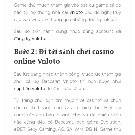
Game thủ muốn tham gia vào bất cứ game cá độ
nào tại hệ thống nhà cái
vnloto
đều đề nghị truy
cập vào website thông qua những đường link dẫn.
Sau đó tiến hành đăng nhập bằng account đã
đăng ký vnloto
.
Bước 2: Đi tới sảnh chơi casino
online Vnloto
Sau lúc đăng nhập thành công, trước lúc tham gia
chơi cá độ Baccarat Vnloto thì bạn buộc phải
nạp tiền vnloto
để đảm bảo số dư.
Tại trang chủ, bạn tìm mục “live casino” và chọn
cho mình 1 sảnh chơi casino thích thú. Hiện tại
cung cấp cho bạn 7 sảnh chơi và rất nhiều sảnh
nào cũng đều có Baccarat, bao gồm: Evolution,
eBET, Sexy Gaming, AG, SA, WM, BBIN. Game thủ