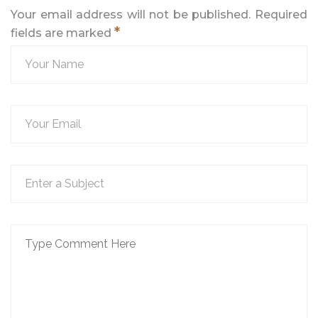
Your email address will not be published. Required
*
fields are marked