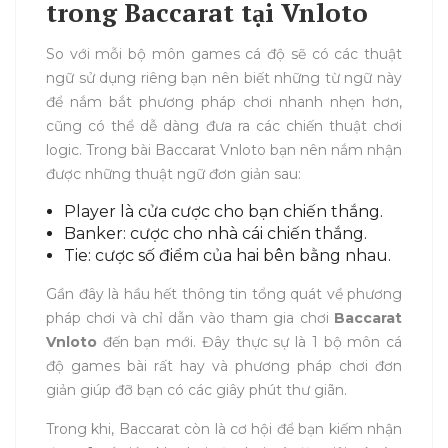
trong Baccarat tại Vnloto
So với mỗi bộ môn games cá độ sẽ có các thuật
ngữ sử dụng riêng bạn nên biết những từ ngữ này
để nắm bắt phương pháp chơi nhanh nhẹn hơn,
cũng có thể dễ dàng đưa ra các chiến thuật chơi
logic. Trong bài Baccarat Vnloto bạn nên nắm nhận
được những thuật ngữ đơn giản sau:
Player là cửa cược cho bạn chiến thắng.
Banker: cược cho nhà cái chiến thắng.
Tie: cược số điểm của hai bên bằng nhau.
Gần đây là hầu hết thông tin tổng quát về phương
pháp chơi và chỉ dẫn vào tham gia chơi
Baccarat
Vnloto
đến bạn mới. Đây thực sự là 1 bộ môn cá
độ games bài rất hay và phương pháp chơi đơn
giản giúp đỡ bạn có các giây phút thư giãn.
Trong khi, Baccarat còn là cơ hội để bạn kiếm nhận