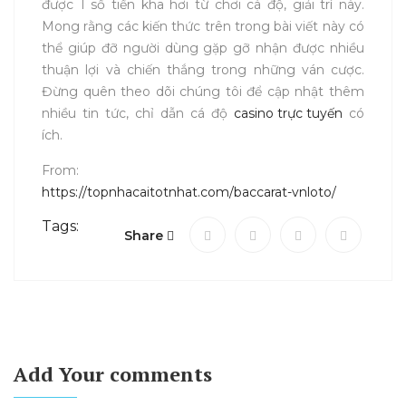
được 1 số tiền kha hơi từ chơi cá độ, giải trí này.
Mong rằng các kiến thức trên trong bài viết này có
thể giúp đỡ người dùng gặp gỡ nhận được nhiều
thuận lợi và chiến thắng trong những ván cược.
Đừng quên theo dõi chúng tôi để cập nhật thêm
nhiều tin tức, chỉ dẫn cá độ
casino trực tuyến
có
ích.
From:
https://topnhacaitotnhat.com/baccarat-vnloto/
Tags:
Share
Add Your comments