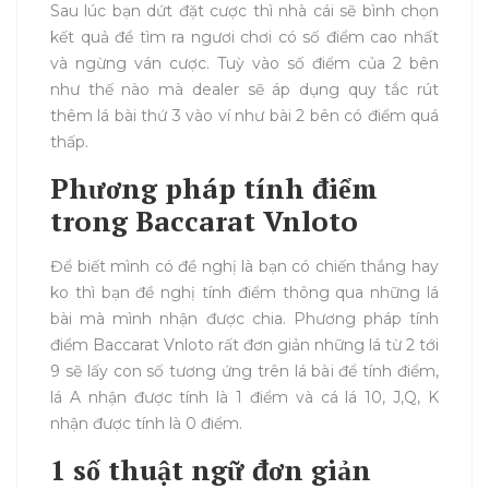
Sau lúc bạn dứt đặt cược thì nhà cái sẽ bình chọn
kết quả để tìm ra ngươi chơi có số điểm cao nhất
và ngừng ván cược. Tuỳ vào số điểm của 2 bên
như thế nào mà dealer sẽ áp dụng quy tắc rút
thêm lá bài thứ 3 vào ví như bài 2 bên có điểm quá
thấp.
Phương pháp tính điểm
trong Baccarat Vnloto
Để biết mình có đề nghị là bạn có chiến thắng hay
ko thì bạn đề nghị tính điểm thông qua những lá
bài mà mình nhận được chia. Phương pháp tính
điểm Baccarat Vnloto rất đơn giản những lá từ 2 tới
9 sẽ lấy con số tương ứng trên lá bài để tính điểm,
lá A nhận được tính là 1 điểm và cá lá 10, J,Q, K
nhận được tính là 0 điểm.
1 số thuật ngữ đơn giản