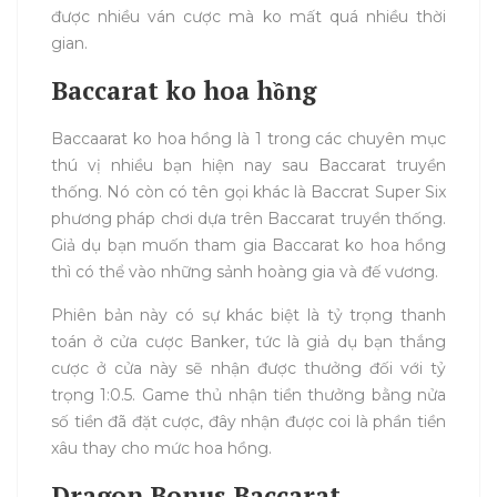
được nhiều ván cược mà ko mất quá nhiều thời
gian.
Baccarat ko hoa hồng
Baccaarat ko hoa hồng là 1 trong các chuyên mục
thú vị nhiều bạn hiện nay sau Baccarat truyền
thống. Nó còn có tên gọi khác là Baccrat Super Six
phương pháp chơi dựa trên Baccarat truyền thống.
Giả dụ bạn muốn tham gia Baccarat ko hoa hồng
thì có thể vào những sảnh hoàng gia và đế vương.
Phiên bản này có sự khác biệt là tỷ trọng thanh
toán ở cửa cược Banker, tức là giả dụ bạn thắng
cược ở cửa này sẽ nhận được thưởng đối với tỷ
trọng 1:0.5. Game thủ nhận tiền thưởng bằng nửa
số tiền đã đặt cược, đây nhận được coi là phần tiền
xâu thay cho mức hoa hồng.
Dragon Bonus Baccarat