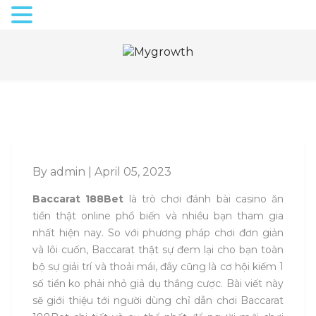
MENU
By admin | April 05, 2023
Baccarat 188Bet
là trò chơi đánh bài casino ăn
tiền thật online phổ biến và nhiều bạn tham gia
nhất hiện nay. So với phương pháp chơi đơn giản
và lôi cuốn, Baccarat thật sự đem lại cho bạn toàn
bộ sự giải trí và thoải mái, đây cũng là cơ hội kiếm 1
số tiền ko phải nhỏ giả dụ thắng cược. Bài viết này
sẽ giới thiệu tới người dùng chỉ dẫn chơi Baccarat