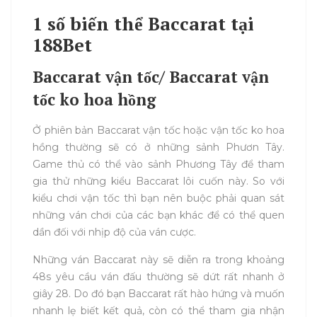
1 số biến thể Baccarat tại
188Bet
Baccarat vận tốc/ Baccarat vận
tốc ko hoa hồng
Ở phiên bản Baccarat vận tốc hoặc vận tốc ko hoa
hồng thường sẽ có ở những sảnh Phươn Tây.
Game thủ có thể vào sảnh Phương Tây để tham
gia thử những kiểu Baccarat lôi cuốn này. So với
kiểu chơi vận tốc thì bạn nên buộc phải quan sát
những ván chơi của các bạn khác để có thể quen
dần đối với nhịp độ của ván cược.
Những ván Baccarat này sẽ diễn ra trong khoảng
48s yêu cầu ván đấu thường sẽ dứt rất nhanh ở
giây 28. Do đó bạn Baccarat rất hào hứng và muốn
nhanh lẹ biết kết quả, còn có thể tham gia nhận