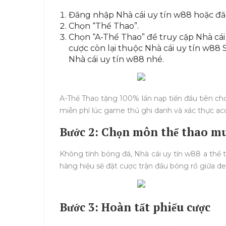
Đăng nhập Nhà cái uy tín w88 hoặc
đă
Chọn “Thể Thao”.
Chọn “A-Thể Thao” để truy cập Nhà cái
cược còn lại thuộc Nhà cái uy tín w88 
Nhà cái uy tín w88 nhé.
A-Thể Thao tặng 100% lần nạp tiền đầu tiên ch
miễn phí lúc game thủ ghi danh và xác thực a
Bước 2: Chọn môn thể thao mu
Không tính bóng đá, Nhà cái uy tín w88 a thể
hàng hiệu sẽ đặt cược trận đấu bóng rổ giữa 
Bước 3: Hoàn tất phiếu cược