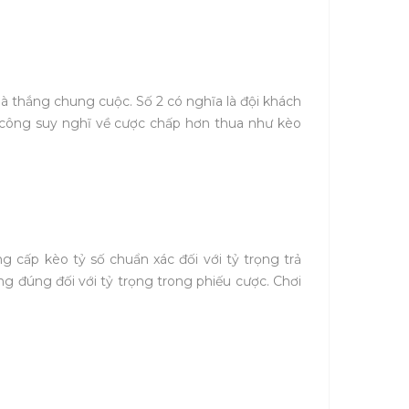
nhà thắng chung cuộc. Số 2 có nghĩa là đội khách
ỏ công suy nghĩ về cược chấp hơn thua như kèo
g cấp kèo tỷ số chuẩn xác đối với tỷ trọng trả
ng đúng đối với tỷ trọng trong phiếu cược. Chơi