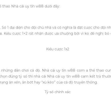
 thao Nhà cái uy tín w88 dưới đây:
 Số 1 đại diện cho đội chủ nhà và có nghĩa là đặt cược cho đội 
a. Kiểu cược 1×2 rất nhận được ưa chuộng bởi vì ko đề nghị b
ới những dân chơi cá độ. Nhà cái uy tín w88 com a thể thao cun
họn đúng tỷ số thì nhà cái Nhà cái uy tín w88 cam kết trả thưở
trạng ăn xén, ăn bớt hay “xù kèo” của cá độ truyền thống.