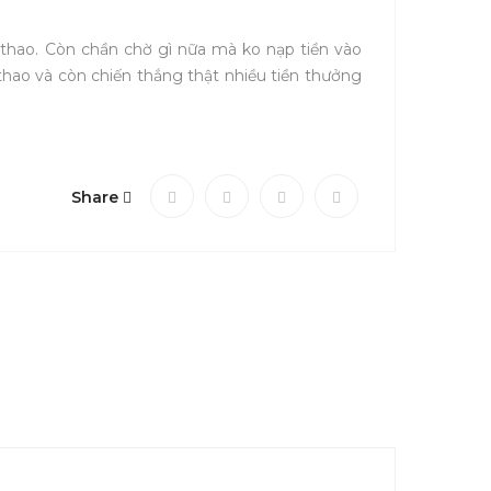
ể thao. Còn chần chờ gì nữa mà ko nạp tiền vào
hao và còn chiến thắng thật nhiều tiền thưởng
Share