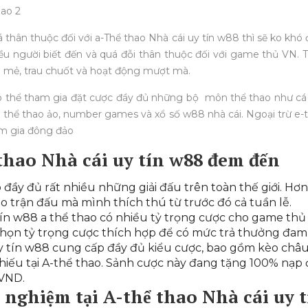
hao 2
 thân thuộc đối với a-Thể thao Nhà cái uy tín w88 thì sẽ ko khó
u người biết đến và quá đỗi thân thuộc đối với game thủ VN. T
ới mẻ, trau chuốt và hoạt động mượt mà.
có thể tham gia đặt cược đầy đủ những bộ môn thể thao như cá 
ả thể thao ảo, number games và xổ số w88 nhà cái. Ngoại trừ e-t
am gia đông đảo
thao Nhà cái uy tín w88 đem đến
đầy đủ rất nhiều những giải đấu trên toàn thế giới. Hơn 
o trận đấu mà mình thích thú từ trước đó cả tuần lễ.
 tín w88 a thể thao có nhiều tỷ trọng cược cho game thủ
chọn tỷ trọng cược thích hợp để có mức trả thưởng đam
 tín w88 cung cấp đầy đủ kiểu cược, bao gồm kèo châu á, 
thiếu tại A-thể thao. Sảnh cược này đang tặng 100% nạp 
 VND.
i nghiệm tại A-thể thao Nhà cái uy 