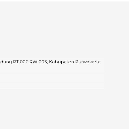
ung RT 006 RW 003, Kabupaten Purwakarta