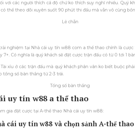
đối với các người thích cá độ chứ ko thích suy nghĩ nhiều. Quý 
h có thể theo dõi xuyên suốt 90 phút thi đấu mà vẫn vô cùng bồ
rải nghiệm tại Nhà cái uy tín w88 com a thể thao chính là cược 
y 7+. Có nghĩa là quý khách sẽ đặt cược trận đấu có từ 0 tới 1 bà
Tài xỉu ở các trận đấu mà quý khách phân vân ko biết buộc phải ch
 tổng số bàn thắng từ 2-3 trái.
ái uy tín w88 a thể thao
m gia đặt cược tại A-thể thao Nhà cái uy tín w88:
à cái uy tín w88 và chọn sảnh A-thể thao