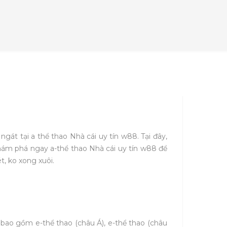
át tại a thể thao Nhà cái uy tín w88. Tại đây,
ám phá ngay a-thể thao Nhà cái uy tín w88 để
t, ko xong xuôi.
i bao gồm e-thể thao (châu Á), e-thể thao (châu