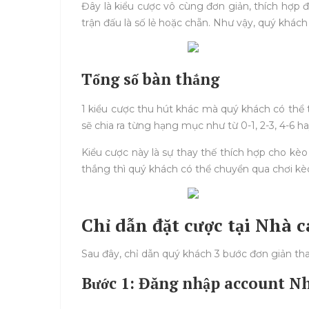
Đây là kiểu cược vô cùng đơn giản, thích hợp 
trận đấu là số lẻ hoặc chẵn. Như vậy, quý khác
Tổng số bàn thắng
1 kiểu cược thu hút khác mà quý khách có thể t
sẽ chia ra từng hạng mục như từ 0-1, 2-3, 4-6 ha
Kiểu cược này là sự thay thế thích hợp cho kèo 
thắng thì quý khách có thể chuyển qua chơi kèo
Chỉ dẫn đặt cược tại Nhà c
Sau đây, chỉ dẫn quý khách 3 bước đơn giản tha
Bước 1: Đăng nhập account Nh