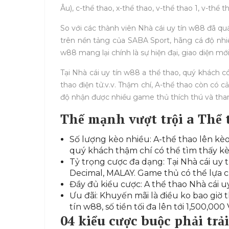
Âu), c-thể thao, x-thể thao, v-thể thao 1, v-thể t
So với các thành viên Nhà cái uy tín w88 đã quá
trên nền tảng của SABA Sport, hãng cá độ nhiề
w88 mang lại chính là sự hiện đại, giao diện m
Tại Nhà cái uy tín w88 a thể thao, quý khách 
thao điện tử.v.v. Thậm chí, A-thể thao còn có c
độ nhận được nhiều game thủ thích thú và th
Thế mạnh vượt trội a Thể 
Số lượng kèo nhiều: A-thể thao lên kèo 
quý khách thậm chí có thể tìm thấy kè
Tỷ trọng cược đa dạng: Tại Nhà cái uy
Decimal, MALAY. Game thủ có thể lựa 
Đầy đủ kiểu cược: A thể thao Nhà cái uy
Ưu đãi: Khuyến mãi là điều ko bao giờ 
tín w88, số tiền tối đa lên tới 1,500,000
04 kiểu cược buộc phải trả