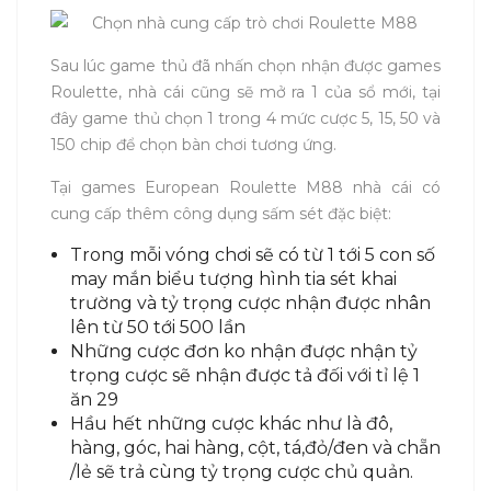
Sau lúc game thủ đã nhấn chọn nhận được games
Roulette, nhà cái cũng sẽ mở ra 1 của sổ mới, tại
đây game thủ chọn 1 trong 4 mức cược 5, 15, 50 và
150 chip để chọn bàn chơi tương ứng.
Tại games European Roulette M88 nhà cái có
cung cấp thêm công dụng sấm sét đặc biệt:
Trong mỗi vóng chơi sẽ có từ 1 tới 5 con số
may mắn biểu tượng hình tia sét khai
trường và tỷ trọng cược nhận được nhân
lên từ 50 tới 500 lần
Những cược đơn ko nhận được nhận tỷ
trọng cược sẽ nhận được tả đối với tỉ lệ 1
ăn 29
Hầu hết những cược khác như là đô,
hàng, góc, hai hàng, cột, tá,đỏ/đen và chẵn
/lẻ sẽ trả cùng tỷ trọng cược chủ quản.