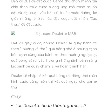
Bạn có 20s để đặt cược. Game thủ chọn mệnh giá
chip theo mức cược tương ứng mà mình muốn
đặt và đặt cược vào bất cứ ô nào hoặc đường kẻ
giữa những ô. Sau lúc đặt cược dứt nhấn “Xác
thực” để đặt cược.
Hết 20 giây cược, những Dealer sẽ quay bánh xe
theo 1 hướng và thả 1 quả bóng nhỏ ở những cạnh
bên cạnh cùng của bánh xe theo hướng ngược lại,
quả bóng sẽ rơi vào 1 trong những rãnh bánh răng
lúc bánh xe quay chậm lại và hoàn thành hẳn.
Dealer sẽ nhập số kết quả bóng rơi đồng thời màn
hình cược cũng hiển thị kết quả ngay cho game
thủ.
Chú ý:
Lúc Roulette hoàn thành, games sẽ