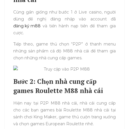
Cũng gần giống như bước 1 ở Live casino, người
dùng đề nghị đăng nhập vào account đã
đăng ký m88
và tiến hành nạp tiền để tham gia
cược.
Tiếp theo, game thủ chọn “P2P” ở thanh menu
những sản phẩm cá độ M88 nhà cái để tham gia
chọn những nhà cung cấp games.
Bước 2: Chọn nhà cung cấp
games Roulette M88 nhà cái
Hiện nay tại P2P M88 nhà cái, nhà cái cung cấp
cho các bạn games bài Roulette M88 nhà cái tại
sảnh chơi King Maker, game thủ cuộn trang xuống
và chọn games European Roulette nhé.