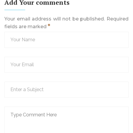
Add Your comments
Your email address will not be published. Required
*
fields are marked