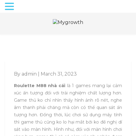
MENU
By admin | March 31, 2023
Roulette M88 nhà cái
là 1 games mang lại cảm
xúc ấn tượng đối với trải nghiệm chất lượng hơn.
Game thủ ko chỉ nhìn thấy hình ảnh rõ nét, nghe
âm thanh phải chăng mà còn có thể quan sát ấn
tượng hơn. Đồng thời, lúc chơi sử dụng máy tính
thì game thủ cũng ko lo hại mắt bởi ko đề nghị dí
sát vào màn hình. Hình như, đối với màn hình chơi