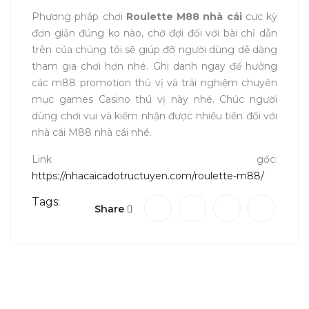
Phương pháp chơi
Roulette M88 nhà cái
cực kỳ
đơn giản đúng ko nào, chờ đợi đối với bài chỉ dẫn
trên của chúng tôi sẽ giúp đỡ người dùng dễ dàng
tham gia chơi hơn nhé. Ghi danh ngay để hưởng
các m88 promotion thú vị và trải nghiệm chuyên
mục games Casino thú vị này nhé. Chúc người
dùng chơi vui và kiếm nhận được nhiều tiền đối với
nhà cái M88 nhà cái nhé.
Link gốc:
https://nhacaicadotructuyen.com/roulette-m88/
Tags:
Share