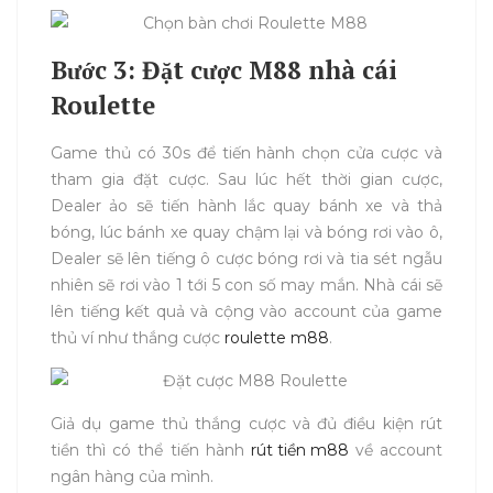
Bước 3: Đặt cược M88 nhà cái
Roulette
Game thủ có 30s để tiến hành chọn cửa cược và
tham gia đặt cược. Sau lúc hết thời gian cược,
Dealer ảo sẽ tiến hành lắc quay bánh xe và thả
bóng, lúc bánh xe quay chậm lại và bóng rơi vào ô,
Dealer sẽ lên tiếng ô cược bóng rơi và tia sét ngẫu
nhiên sẽ rơi vào 1 tới 5 con số may mắn. Nhà cái sẽ
lên tiếng kết quả và cộng vào account của game
thủ ví như thắng cược
roulette m88
.
Giả dụ game thủ thắng cược và đủ điều kiện rút
tiền thì có thể tiến hành
rút tiền m88
về account
ngân hàng của mình.