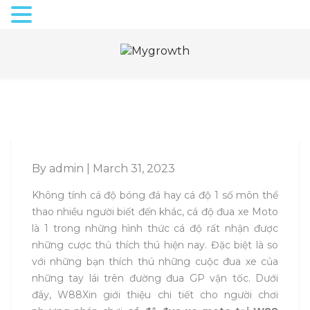
MENU
By admin | March 31, 2023
Không tính cá độ bóng đá hay cá độ 1 số môn thể
thao nhiều người biết đến khác, cá độ đua xe Moto
là 1 trong những hình thức cá độ rất nhận được
những cược thủ thích thú hiện nay. Đặc biệt là so
với những bạn thích thú những cuộc đua xe của
những tay lái trên đường đua GP vận tốc. Dưới
đây, W88Xin giới thiệu chi tiết cho người chơi