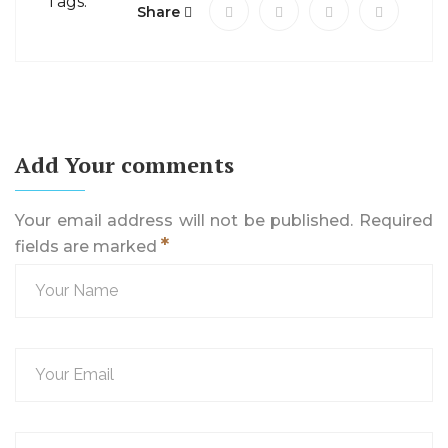
Tags:
Share
Add Your comments
Your email address will not be published. Required
*
fields are marked