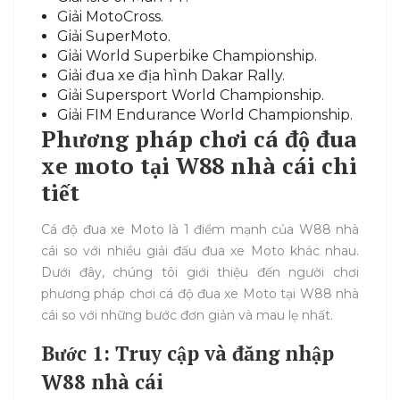
Giải MotoCross.
Giải SuperMoto.
Giải World Superbike Championship.
Giải đua xe địa hình Dakar Rally.
Giải Supersport World Championship.
Giải FIM Endurance World Championship.
Phương pháp chơi cá độ đua
xe moto tại W88 nhà cái chi
tiết
Cá độ đua xe Moto là 1 điểm mạnh của W88 nhà
cái so với nhiều giải đấu đua xe Moto khác nhau.
Dưới đây, chúng tôi giới thiệu đến người chơi
phương pháp chơi cá độ đua xe Moto tại W88 nhà
cái so với những bước đơn giản và mau lẹ nhất.
Bước 1: Truy cập và đăng nhập
W88 nhà cái