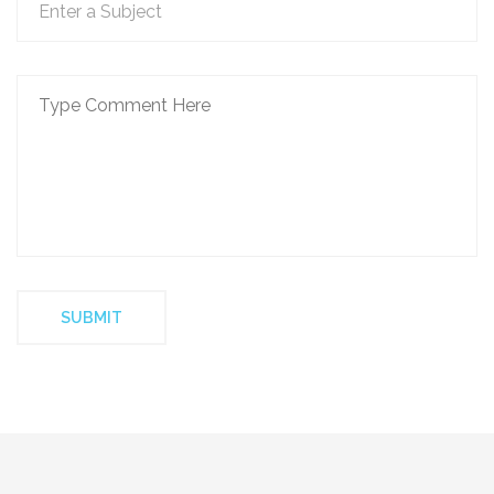
SUBMIT