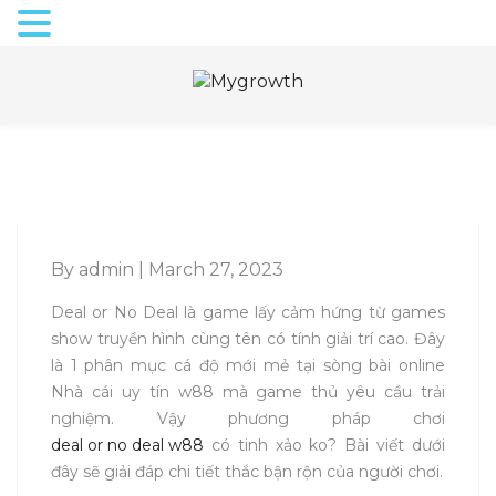
MENU
By admin | March 27, 2023
Deal or No Deal là game lấy cảm hứng từ games
show truyền hình cùng tên có tính giải trí cao. Đây
là 1 phân mục cá độ mới mẻ tại sòng bài online
Nhà cái uy tín w88 mà game thủ yêu cầu trải
nghiệm. Vậy phương pháp chơi
deal or no deal w88
có tinh xảo ko? Bài viết dưới
đây sẽ giải đáp chi tiết thắc bận rộn của người chơi.