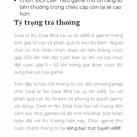
Chọn “ĐỔI CẶP” nếu game thủ tin rằng số
tiền thưởng trong chiếc cặp còn lại sẽ cao
hơn.
Tỷ trọng trả thưởng
Deal or No Deal Nhà cái uy tín w88 là game mang
tính giải trí cao và phần quà lôi kéo ko kém. Người
chơi có thể nhận nhận được số tiền thắng cược
gấp 500 lần tiền đặt cược ban sơ đối với lựa chọn
đặt cược gấp 5 – 50 lần trong giai đoạn cược Bổ
sung ban sơ của game.
Trên đây là hầu hết thông tin chỉ dẫn phương pháp
chơi Deal or No Deal Nhà cái uy tín w88. So với
phần quà cực kỳ lôi kéo và phong bí quyết game
sôi động, Deal or No Deal hứa hẹn sẽ mang đến
cảm xúc chơi games cá độ mới mẻ khác biệt hoàn
toàn đối với thị trường hiện nay. Chúc game thủ
cược nhanh thắng to tại
sòng bạc trực tuyến w88
!