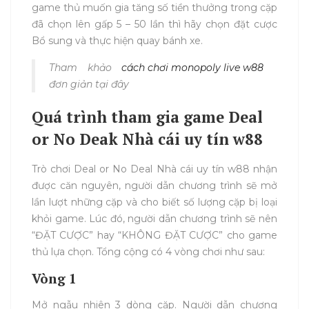
game thủ muốn gia tăng số tiền thưởng trong cặp
đã chọn lên gấp 5 – 50 lần thì hãy chọn đặt cược
Bổ sung và thực hiện quay bánh xe.
Tham khảo
cách chơi monopoly live w88
đơn giản tại đây
Quá trình tham gia game Deal
or No Deak Nhà cái uy tín w88
Trò chơi Deal or No Deal Nhà cái uy tín w88 nhận
được căn nguyên, người dẫn chương trình sẽ mở
lần lượt những cặp và cho biết số lượng cặp bị loại
khỏi game. Lúc đó, người dẫn chương trình sẽ nên
“ĐẶT CƯỢC” hay “KHÔNG ĐẶT CƯỢC” cho game
thủ lựa chọn. Tổng cộng có 4 vòng chơi như sau:
Vòng 1
Mở ngẫu nhiên 3 dòng cặp. Người dẫn chương