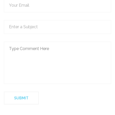
SUBMIT