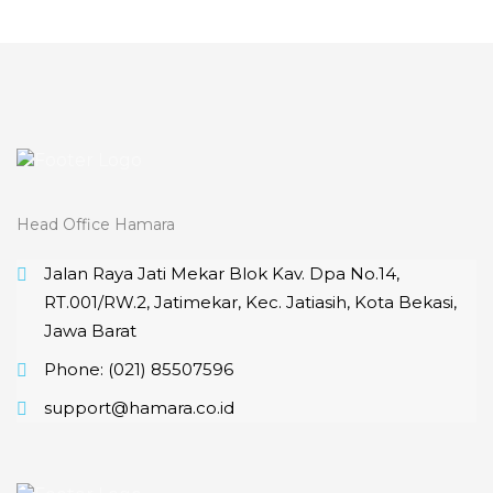
Head Office Hamara
Jalan Raya Jati Mekar Blok Kav. Dpa No.14,
RT.001/RW.2, Jatimekar, Kec. Jatiasih, Kota Bekasi,
Jawa Barat
Phone: (021) 85507596
support@hamara.co.id