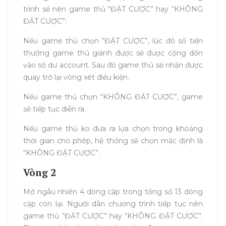
trình sẽ nên game thủ “ĐẶT CƯỢC” hay “KHÔNG
ĐẶT CƯỢC”:
Nếu game thủ chọn “ĐẶT CƯỢC”, lúc đó số tiền
thưởng game thủ giành được sẽ được cộng dồn
vào số dư account. Sau đó game thủ sẽ nhận được
quay trở lại vòng xét điều kiện.
Nếu game thủ chọn “KHÔNG ĐẶT CƯỢC”, game
sẽ tiếp tục diễn ra.
Nếu game thủ ko đưa ra lựa chọn trong khoảng
thời gian cho phép, hệ thống sẽ chọn mặc định là
“KHÔNG ĐẶT CƯỢC”.
Vòng 2
Mở ngẫu nhiên 4 dòng cặp trong tổng số 13 dòng
cặp còn lại. Người dẫn chương trình tiếp tục nên
game thủ “ĐẶT CƯỢC” hay “KHÔNG ĐẶT CƯỢC”.