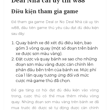
Điều kiện tham gia game
Để tham gia game Deal or No Deal Nhà cái uy tín
w88, đầu tiên game thủ yêu cầu đạt đủ điều kiện
sau đây:
Quay bánh xe để xét đủ điều kiện, bao
gồm 3 vòng quay (một số đoạn trên bánh
xe được sơn màu vàng).
Đặt cược và quay bánh xe sao cho những
đoạn sơn màu vàng được căn chỉnh lên
phần đầu bên trên của bánh xe. Mức phí
của 1 lần quay tương ứng đối với mức
cược mà game thủ đã chọn.
Để gia tăng cơ hội đạt đủ điều kiện vào vòng
trong, cược thủ có thể mua thêm nhiều vòng
quay. Những đoạn sơn màu vàng trên bánh xe đã
mua trước đó được sẽ tự động được căn chỉnh