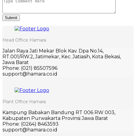
Submit
Head Office Hamara
Jalan Raya Jati Mekar Blok Kav. Dpa No.14,
RT.001/RW.2, Jatimekar, Kec. Jatiasih, Kota Bekasi,
Jawa Barat
Phone: (021) 85507596
support@hamara.co.id
Plant Office Hamara
Kampung Babakan Bandung RT 006 RW 003,
Kabupaten Purwakarta Provinsi Jawa Barat
Phone: (0264) 8463593
support@hamara.co.id