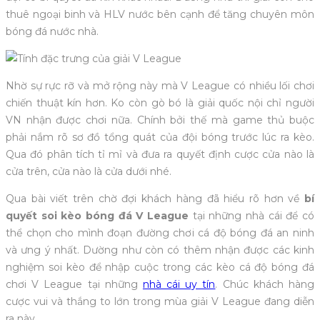
thuê ngoại binh và HLV nước bên cạnh để tăng chuyên môn
bóng đá nước nhà.
Nhờ sự rực rỡ và mở rộng này mà V League có nhiều lối chơi
chiến thuật kín hơn. Ko còn gò bó là giải quốc nội chỉ người
VN nhận được chơi nữa. Chính bởi thế mà game thủ buộc
phải nắm rõ sơ đồ tổng quát của đội bóng trước lúc ra kèo.
Qua đó phân tích tỉ mỉ và đưa ra quyết định cược cửa nào là
cửa trên, cửa nào là cửa dưới nhé.
Qua bài viết trên chờ đợi khách hàng đã hiểu rõ hơn về
bí
quyết soi kèo bóng đá V League
tại những nhà cái để có
thể chọn cho mình đoạn đường chơi cá độ bóng đá an ninh
và ưng ý nhất. Dường như còn có thêm nhận được các kinh
nghiệm soi kèo để nhập cuộc trong các kèo cá độ bóng đá
chơi V League tại những
nhà cái uy tín
. Chúc khách hàng
cược vui và thắng to lớn trong mùa giải V League đang diễn
ra này.