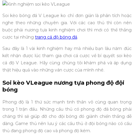
Soi kèo bóng đá V League ko chỉ đơn giản là phân tích hoặc
nghe theo những chuyên gia. Với các cao thủ thì còn nên
buộc phải nương tựa kinh nghiệm chơi thì mới có thể thắng
cược tại những
trang cá độ bóng đá
.
Sau đây là 1 vài kinh nghiệm hay mà nhiều bạn lâu năm đúc
kết nhận được lúc tham gia chơi cá cược về bí quyết soi kèo
cá độ V League. Hãy cùng chúng tôi khám phá và áp dụng
thật hiệu quả vào những ván cược của mình nhé.
Soi kèo VLeague nương tựa phong độ đội
bóng
Phong độ là 1 thứ sức mạnh tinh thần vô cùng quan trọng
trong 1 trận đấu. Những cầu thủ có phong độ đá bóng phải
chăng thì sẽ giúp đỡ cho đội bóng đó giành chiến thắng dễ
dàng. Game thủ nên lưu ý các cầu thủ ở đội bóng nào có cầu
thủ đang phong độ cao và phong độ kém.